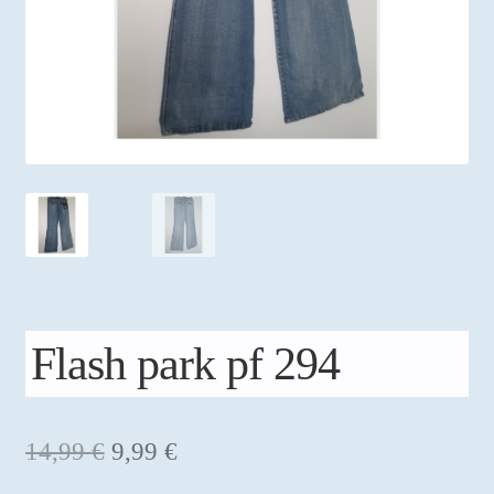
Mon compte
Flash park pf 294
Le
Le
14,99
€
9,99
€
prix
prix