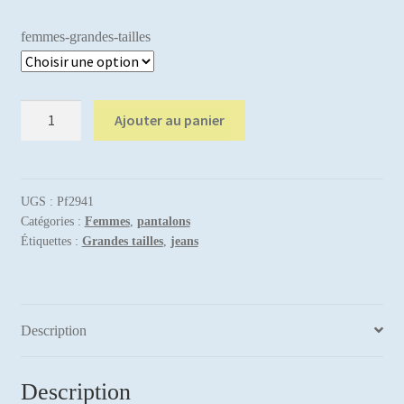
initial
actuel
femmes-grandes-tailles
était :
est :
14,99 €.
9,99 €.
quantité
Ajouter au panier
de
Flash
park
pf
UGS :
Pf2941
Catégories :
Femmes
,
pantalons
294
Étiquettes :
Grandes tailles
,
jeans
Description
Description