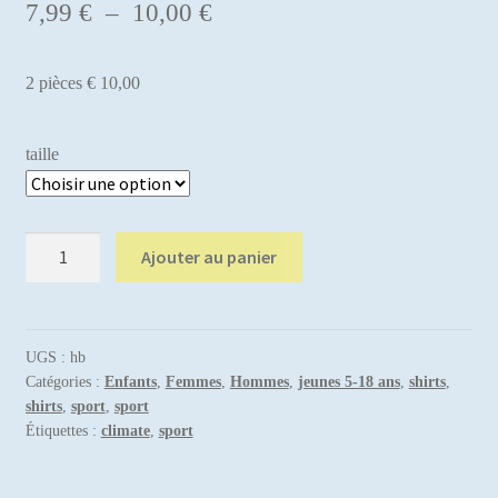
Plage
7,99
€
–
10,00
€
de
2 pièces € 10,00
prix :
7,99 €
taille
à
10,00 €
quantité
Ajouter au panier
de
Hummel
London
2
UGS :
hb
Catégories :
Enfants
,
Femmes
,
Hommes
,
jeunes 5-18 ans
,
shirts
,
pièces
shirts
,
sport
,
sport
Étiquettes :
climate
,
sport