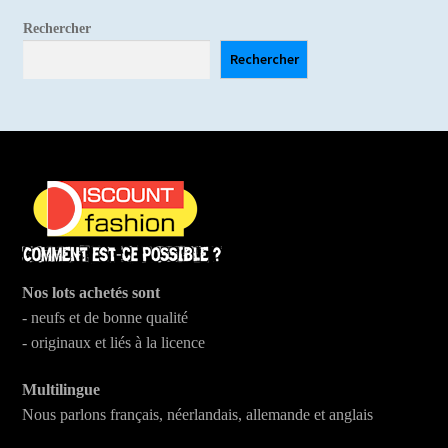
choisies
Rechercher
sur
la
Rechercher
page
du
produit
Nos lots achetés sont
- neufs et de bonne qualité
- originaux et liés à la licence
Multilingue
Nous parlons français, néerlandais, allemande et anglais