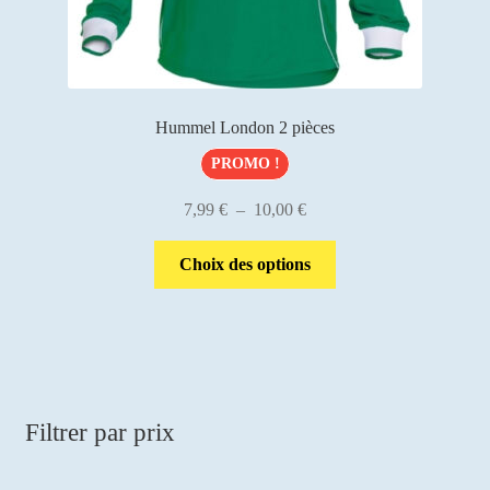
produit
Hummel London 2 pièces
PROMO !
Plage
7,99
€
–
10,00
€
de
Ce
prix :
Choix des options
produit
7,99 €
a
à
plusieurs
10,00 €
variations.
Les
options
Filtrer par prix
peuvent
être