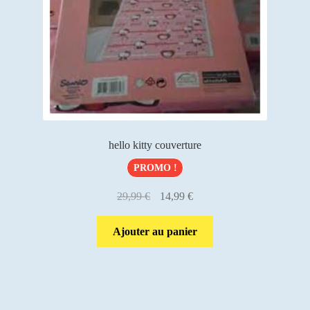
hello kitty couverture
PROMO !
Le
Le
29,99
€
14,99
€
prix
prix
initial
actuel
Ajouter au panier
était :
est :
29,99 €.
14,99 €.