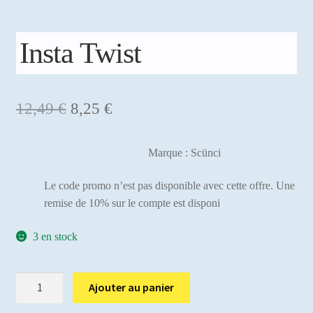
Mon compte
Insta Twist
Le
Le
12,49
€
8,25
€
prix
prix
Marque : Scünci
initial
actuel
était :
est :
Le code promo n’est pas disponible avec cette offre. Une
remise de 10% sur le compte est disponi
12,49 €.
8,25 €.
3 en stock
quantité
Ajouter au panier
de