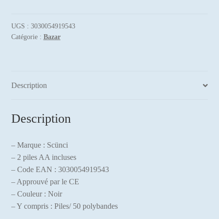
Insta
Twist
UGS :
3030054919543
Catégorie :
Bazar
Description
Description
– Marque : Scünci
– 2 piles AA incluses
– Code EAN : 3030054919543
– Approuvé par le CE
– Couleur : Noir
– Y compris : Piles/ 50 polybandes