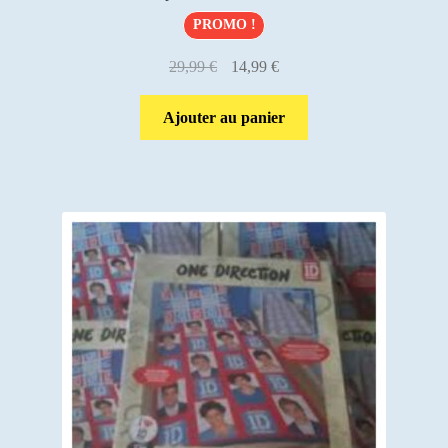
PROMO !
Le
Le
29,99
€
14,99
€
prix
prix
initial
actuel
Ajouter au panier
était :
est :
29,99 €.
14,99 €.