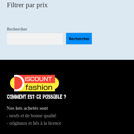
choisies
Filtrer par prix
sur
la
page
Rechercher
du
Rechercher
produit
Nos lots achetés sont
- neufs et de bonne qualité
- originaux et liés à la licence