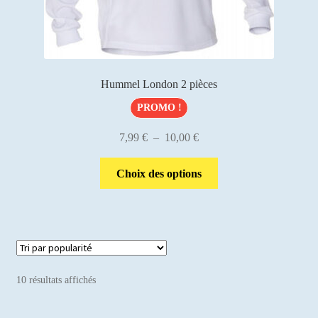
produit
Hummel London 2 pièces
PROMO !
Plage
7,99
€
–
10,00
€
de
Ce
prix :
Choix des options
produit
7,99 €
a
à
plusieurs
10,00 €
variations.
Les
options
Trié
10 résultats affichés
peuvent
par
être
popularité