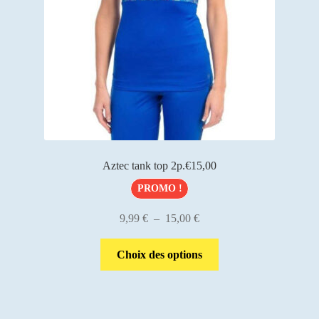
sur
la
page
du
produit
Aztec tank top 2p.€15,00
PROMO !
Plage
9,99
€
–
15,00
€
de
Ce
prix :
Choix des options
produit
9,99 €
a
à
plusieurs
15,00 €
variations.