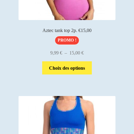
Aztec tank top 2p. €15,00
PROMO !
Plage
9,99
€
–
15,00
€
de
Ce
prix :
Choix des options
produit
9,99 €
a
à
plusieurs
15,00 €
variations.
Les
options
peuvent
être
choisies