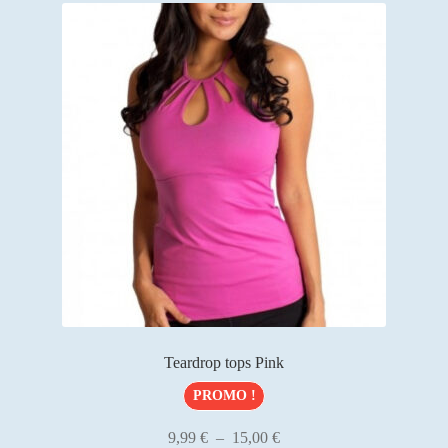
Les
options
peuvent
être
choisies
sur
la
page
du
produit
Teardrop tops Pink
PROMO !
Plage
9,99
€
–
15,00
€