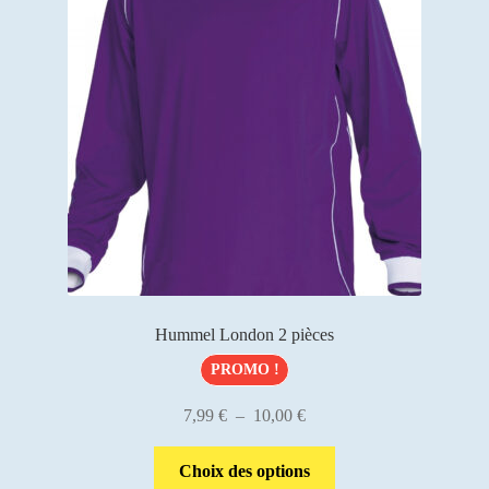
peuvent
être
choisies
sur
la
page
du
produit
Hummel London 2 pièces
PROMO !
Plage
7,99
€
–
10,00
€
de
Ce
prix :
Choix des options
produit