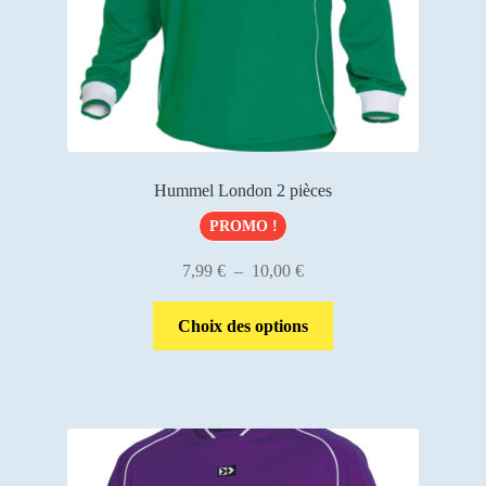
page
du
produit
Hummel London 2 pièces
PROMO !
Plage
7,99
€
–
10,00
€
de
Ce
prix :
Choix des options
produit
7,99 €
a
à
plusieurs
10,00 €
variations.
Les
options