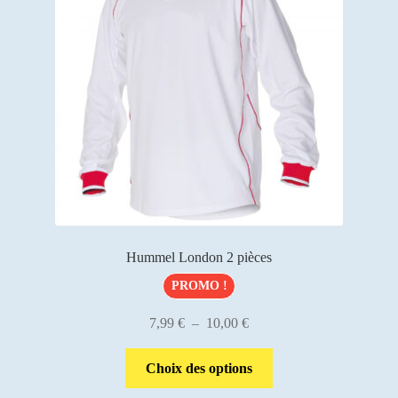
Mon compte
Hummel London 2 pièces
PROMO !
Plage
7,99
€
–
10,00
€
de
Ce
prix :
Choix des options
produit
7,99 €