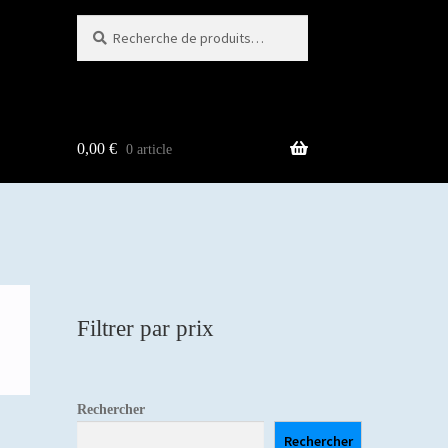
Recherche
Recherche
pour :
0,00
€
0 article
Filtrer par prix
Rechercher
Rechercher