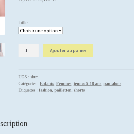
prix
prix
initial
actuel
taille
était :
est :
8,00 €.
5,00 €.
quantité
Ajouter au panier
de
Short
Hemera
avec
UGS :
shtm
Catégories :
Enfants
,
Femmes
,
jeunes 5-18 ans
,
pantalons
paillettes
Étiquettes :
fashion
,
pailletten
,
shorts
scription