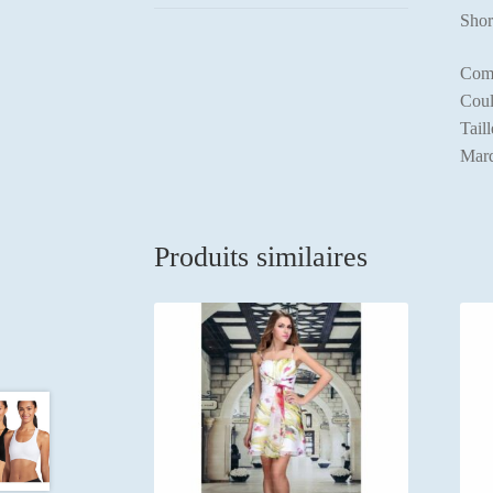
Shor
Comp
Coul
Tail
Marq
Produits similaires