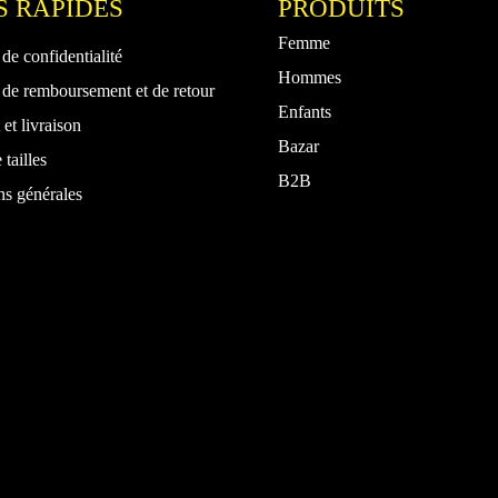
S RAPIDES
PRODUITS
page
p
du
d
Femme
 de confidentialité
produit
pr
Hommes
 de remboursement et de retour
Enfants
et livraison
Bazar
 tailles
B2B
ns générales