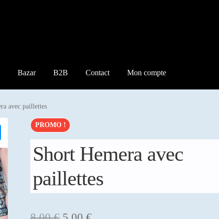
Bazar
B2B
Contact
Mon compte
a avec paillettes
PROMO !
Short Hemera avec
paillettes
Le
Le
8,00
€
5,00
€