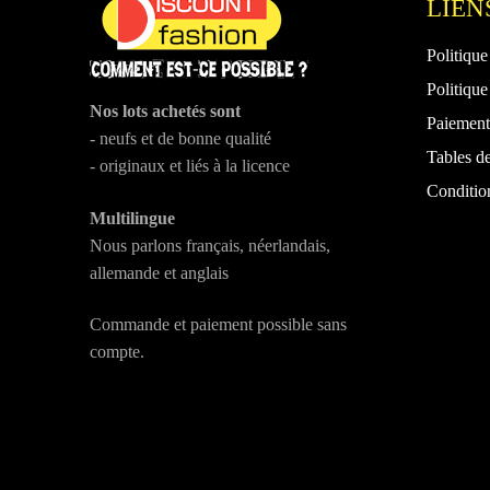
LIEN
page
du
Politique
produit
Politique
Nos lots achetés sont
Paiement 
- neufs et de bonne qualité
Tables de
- originaux et liés à la licence
Conditio
Multilingue
Nous parlons français, néerlandais,
allemande et anglais
Commande et paiement possible sans
compte.