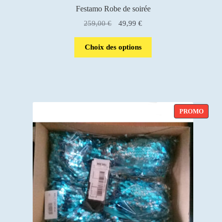
Festamo Robe de soirée
Le
Le
259,00
€
49,99
€
prix
prix
initial
actuel
Choix des options
était :
est :
259,00 €.
49,99 €.
PROD
PROMO
EN
PROM