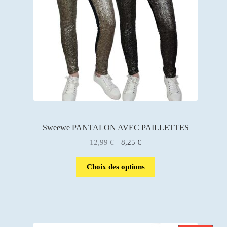
Sweewe PANTALON AVEC PAILLETTES
Le
Le
12,99
€
8,25
€
prix
prix
initial
actuel
Choix des options
était :
est :
12,99 €.
8,25 €.