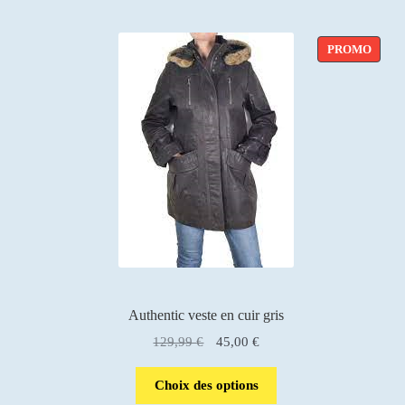
PROD
PROMO
EN
PROM
Authentic veste en cuir gris
Le
Le
129,99
€
45,00
€
prix
prix
initial
actuel
Choix des options
était :
est :