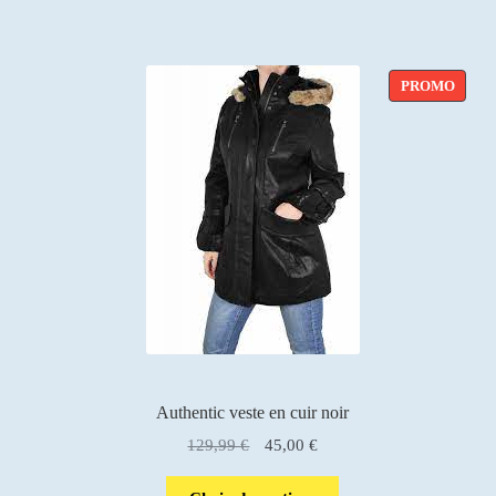
PROD
PROMO
EN
PROM
Authentic veste en cuir noir
Le
Le
129,99
€
45,00
€
prix
prix
initial
actuel