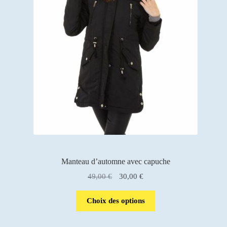
Manteau d’automne avec capuche
Le
Le
49,00
€
30,00
€
prix
prix
initial
actuel
Choix des options
était :
est :
49,00 €.
30,00 €.