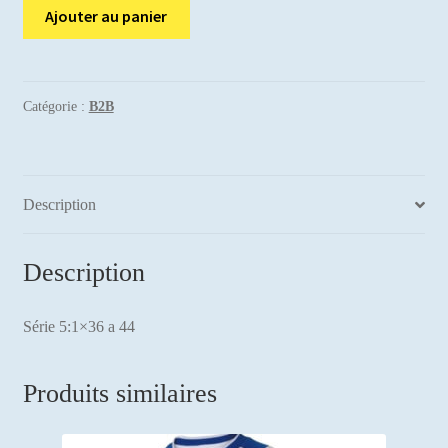
quantité
Ajouter au panier
de
Pantalon
bootcut
série
Catégorie :
B2B
lot
5pc.
Description
Description
Série 5:1×36 a 44
Produits similaires