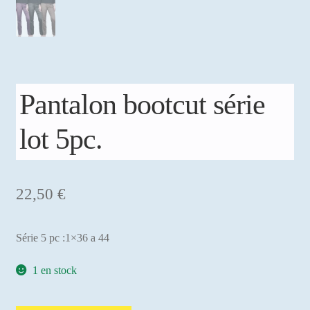
Pantalon bootcut série
lot 5pc.
22,50
€
Série 5 pc :1×36 a 44
1 en stock