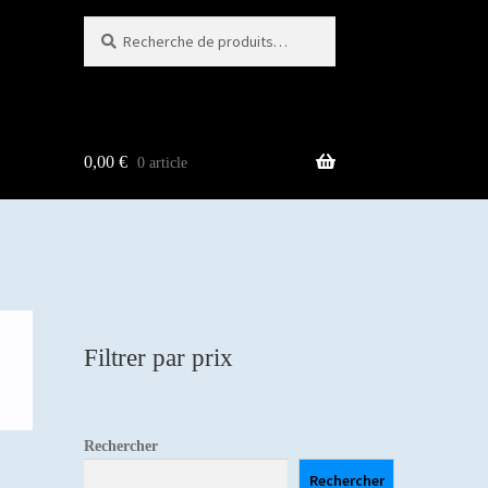
Recherche
Recherche
pour :
0,00
€
0 article
Filtrer par prix
Rechercher
Rechercher