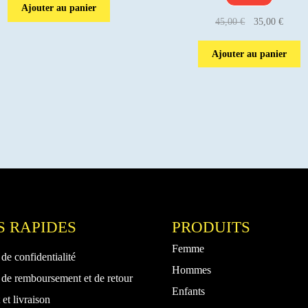
Ajouter au panier
Le
Le
45,00
€
35,00
€
prix
prix
initial
actuel
Ajouter au panier
était :
est :
45,00 €.
35,00 
S RAPIDES
PRODUITS
Femme
 de confidentialité
Hommes
 de remboursement et de retour
Enfants
et livraison