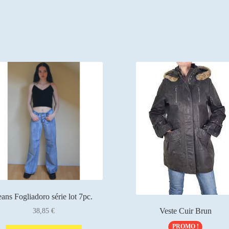
eans Fogliadoro série lot 7pc.
Veste Cuir Brun
38,85
€
PROMO !