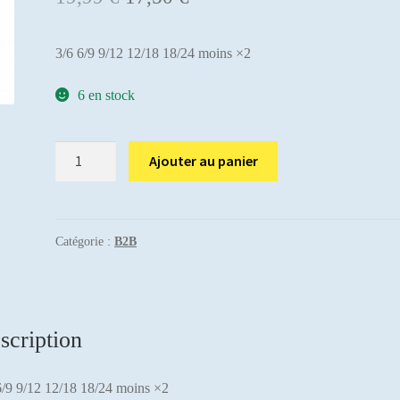
prix
prix
3/6 6/9 9/12 12/18 18/24 moins ×2
initial
actuel
était :
est :
6 en stock
19,99 €.
17,50 €.
quantité
Ajouter au panier
de
Lullaby
tshirt
série
Catégorie :
B2B
lot
10pc.
scription
6/9 9/12 12/18 18/24 moins ×2