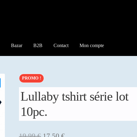
Bazar
B2B
Contact
Mon compte
PROMO !
Lullaby tshirt série lot
10pc.
Le
Le
19,99
€
17,50
€