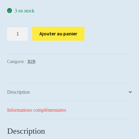
3 en stock
quantité
Ajouter au panier
de
Jeans
Libelluroso
série
Catégorie :
B2B
lot
6pc.
Description
Informations complémentaires
Description