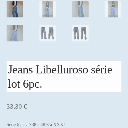
Jeans Libelluroso série
lot 6pc.
33,30
€
Série 6 pc :1×38 a 48 S á XXXL