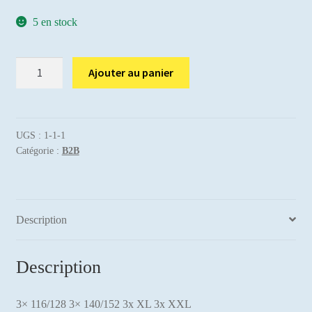
5 en stock
quantité
Ajouter au panier
de
Hummel
climatec
série
UGS :
1-1-1
Catégorie :
B2B
lot
12pc.
Description
Description
3× 116/128 3× 140/152 3x XL 3x XXL