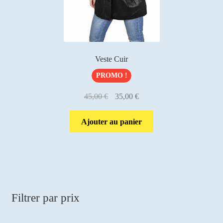
Veste Cuir
PROMO !
Le
Le
45,00
€
35,00
€
prix
prix
initial
actuel
Ajouter au panier
était :
est :
45,00 €.
35,00 €.
Filtrer par prix