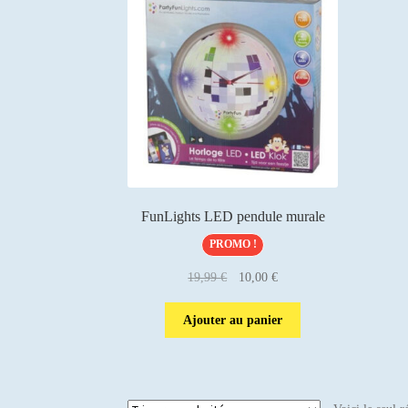
FunLights LED pendule murale
PROMO !
Le
Le
19,99
€
10,00
€
prix
prix
initial
actuel
Ajouter au panier
était :
est :
19,99 €.
10,00 €.