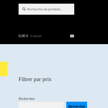
Recherche
Recherche
pour :
0,00
€
0 article
Filtrer par prix
Rechercher
Rechercher