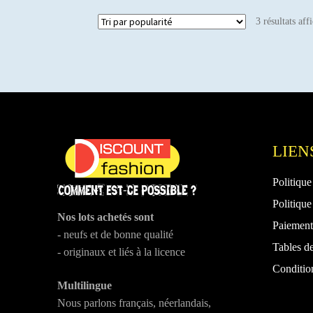
variations.
3 résultats aff
Les
options
peuvent
être
choisies
sur
la
page
du
LIEN
produit
Politique
Politique
Nos lots achetés sont
Paiement 
- neufs et de bonne qualité
Tables de
- originaux et liés à la licence
Conditio
Multilingue
Nous parlons français, néerlandais,