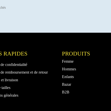
va
sur
Trié
ichés
L
la
par
op
page
popularité
pe
du
êt
produit
ch
su
la
p
d
S RAPIDES
PRODUITS
pr
Femme
 de confidentialité
Hommes
 de remboursement et de retour
Enfants
et livraison
Bazar
 tailles
B2B
ns générales