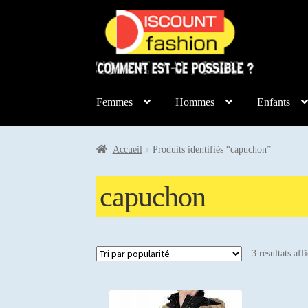
Aller
Aller
à
au
la
contenu
navigation
Femmes
Hommes
Enfants
Accueil
Produits identifiés “capuchon”
capuchon
3 résultats aff