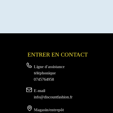
riations.
es
tions
uvent
re
oisies
r
age
u
ENTRER EN CONTACT
oduit
Ligne d'assistance
téléphonique
0745764958
E-mail
info@discountfashion.fr
Magasin/entrepôt