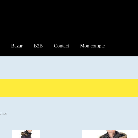
Bazar
B2B
Contact
Mon compte
Trié
ichés
par
popularité