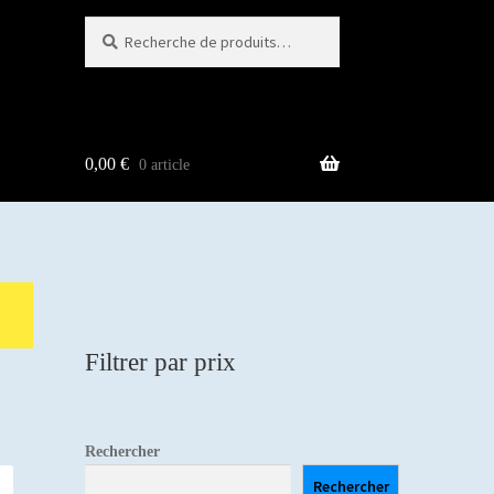
Recherche
Recherche
pour :
0,00
€
0 article
Filtrer par prix
Rechercher
Rechercher