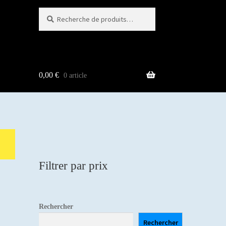
Recherche
Recherche
pour :
0,00
€
0 article
Filtrer par prix
Rechercher
Rechercher