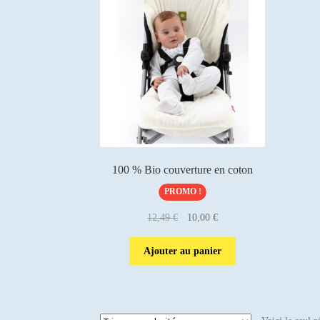
100 % Bio couverture en coton
PROMO !
Le
Le
12,49
€
10,00
€
prix
prix
initial
actuel
Ajouter au panier
était :
est :
12,49 €.
10,00 €.